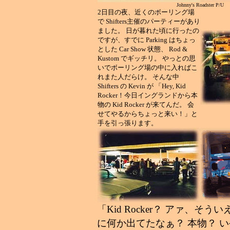
Johnny's Roadster P/U
2日目の夜、近くのボーリング場
で Shifters主催のパーティーがあり
ました。 日が暮れた頃に行ったの
ですが、すでに Parking はちょっ
とした Car Show 状態、 Rod &
Kustom でギッチリ。 やっとの思
いでボーリング場の中に入ればこ
れまた人だらけ。 そんな中
Shifters の Kevin が 「Hey, Kid
Rocker！今日イングランドから本
物の Kid Rocker が来てんだ。 会
せてやるからちょっと来い！」と
手を引っ張ります。
「Kid Rocker？ アァ、そういえば R
に何か出てたなぁ？ 本物？ 