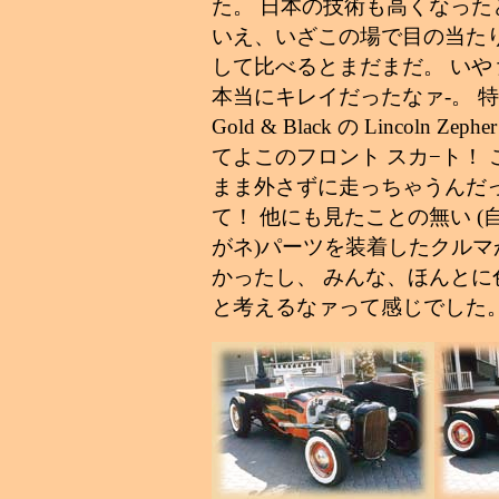
た。 日本の技術も高くなった
いえ、いざこの場で目の当た
して比べるとまだまだ。 いや
本当にキレイだったなァ-。 
Gold & Black の Lincoln Zeph
てよこのフロント スカ−ト！ 
まま外さずに走っちゃうんだ
て！ 他にも見たことの無い (
がネ)パーツを装着したクルマ
かったし、 みんな、ほんとに
と考えるなァって感じでした