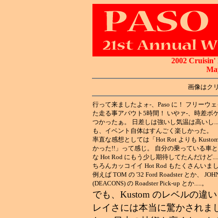
2002 Cruisin'
May
画像はク
行って来ましたよォ-、Paso に！ フリーウ
た走る事アバウト5時間！ いやァ-、時差ボ
つかったぁ。 日差しは強いし気温は高いし....
も、イベント自体はすんごく楽しかった。
率直な感想としては「Hot Rot よりも Kusto
かった!!」って感じ。 自分の乗っている車
な Hot Rod にもう少し期待してたんだけど....
ちろんカッコイイ Hot Rod もたくさんいま
例えば TOM の '32 Ford Roadster とか、 JOH
(DEACONS) の Roadster Pick-up とか.....。
でも、Kustom のレベルの違
レイさには本当に驚かされま