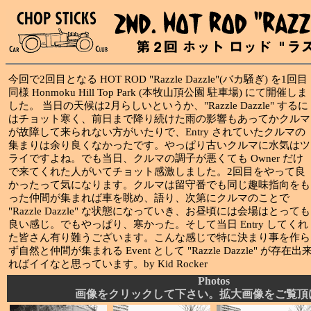
今回で2回目となる HOT ROD "Razzle Dazzle"(バカ騒ぎ) を1回目
同様 Honmoku Hill Top Park (本牧山頂公園 駐車場) にて開催しま
した。 当日の天候は2月らしいというか、"Razzle Dazzle" するに
はチョット寒く、前日まで降り続けた雨の影響もあってかクルマ
が故障して来られない方がいたりで、Entry されていたクルマの
集まりは余り良くなかったです。やっぱり古いクルマに水気はツ
ライですよね。でも当日、クルマの調子が悪くても Owner だけ
で来てくれた人がいてチョット感激しました。2回目をやって良
かったって気になります。クルマは留守番でも同じ趣味指向をも
った仲間が集まれば車を眺め、語り、次第にクルマのことで
"Razzle Dazzle" な状態になっていき、お昼頃には会場はとっても
良い感じ。でもやっぱり、寒かった。そして当日 Entry してくれ
た皆さん有り難うございます。こんな感じで特に決まり事を作ら
ず自然と仲間が集まれる Event として "Razzle Dazzle" が存在出
ればイイなと思っています。by Kid Rocker
Photos
画像をクリックして下さい。拡大画像をご覧頂